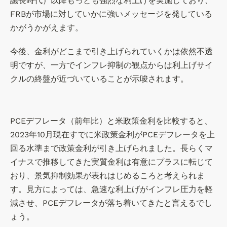
議長時代）以降もっとも強烈な利上げを実施しており、
(
2
FRBが市場に対していかに強いメッセージを発している
株
0
)s
かがうかがえます。
2
us
3
te
今後、金利がどこまで引き上げられていくかは依然不透
年
n
明ですが、一方でインフレ抑制の観点からは利上げサイ
9
キ
月
クルの終盤が近づいていることが示唆されます。
ャ
ピ
タ
ル
PCEデフレータ（前年比）と米政策金利を比較すると、
・
2023年10月現在すでに米政策金利がPCEデフレータを上
マ
回る水準まで政策金利が引き上げられました。長らくマ
ネ
イナスで推移してきた実質金利は有意にプラスに転じて
ジ
おり、景気抑制効果が表れはじめるころと考えられま
メ
ン
す。見方によっては、急速な利上げがインフレ圧力を軽
ト
減させ、PCEデフレータが落ち着いてきたと言えるでし
作
ょう。
成