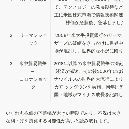
月
に
て、テクノロジーの発展期待などを
～
(
2
主に米国株式市場で情報技術関連の
株
0
株価が急騰後、急落しました
)s
2
us
3
2
リーマンショ
2008年米大手投資銀行のリーマン
te
年
ック
ザーズの破綻をきっかけに世界中の
n
9
キ
場が混乱し、世界的な不況に陥りま
月
ャ
3
米中貿易戦争 
2018年以降の米中貿易戦争の深刻
ピ
タ
～ 

経済が減速、その後2020年には新
ル
コロナショッ
ナウイルスの世界的大流行により各
・
ク
がロックダウンを実施、同年は8割
マ
国・地域がマイナス成長を記録しま
ネ
ジ
メ
いずれも株価の下落幅が大きい時期であり、不況は大き
ン
な利下げを誘発する可能性が高いと読み取れます。
ト