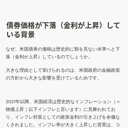
の
0
デ
2
ー
0
タ
債券価格が下落（金利が上昇）して
年
を
1
いる背景
元
0
に
月
(
なぜ、米国債券の価格は歴史的に類を見ない水準へと下
～
株
2
落（金利が上昇）しているのでしょうか。
)s
0
us
2
大きな理由として挙げられるのは、米国政府の金融政策
te
3
の方針から大きな影響を受けているためです。
n
年
キ
9
ャ
月
ピ
2021年以降、米国経済は歴史的なインフレーション（＝
タ
物価上昇｜以下インフレと言います）に見舞われてお
ル
り、インフレ対策としての政策金利の引き上げを余儀な
・
くされました。インフレ率が大きく上昇した背景は、コ
マ