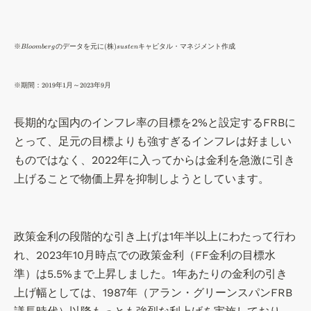
\t
※
のデータを元に
(
株
)
キャピタル・マネジメント作成
Bl
oo
mb
er
g
s
u
s
t
e
n
in
y
\t
※
期間：
2019
年
1
月～
2023
年
9
月
※
in
Bl
y
長期的な国内のインフレ率の目標を2%と設定するFRBに
o
※
o
とって、足元の目標よりも強すぎるインフレは好ましい
期
m
ものではなく、2022年に入ってからは金利を急激に引き
間
be
：
上げることで物価上昇を抑制しようとしています。
rg
2
の
0
デ
1
ー
政策金利の段階的な引き上げは1年半以上にわたって行わ
9
タ
れ、2023年10月時点での政策金利（FF金利の目標水
年
を
1
準）は5.5%まで上昇しました。1年あたりの金利の引き
元
月
上げ幅としては、1987年（アラン・グリーンスパンFRB
に
～