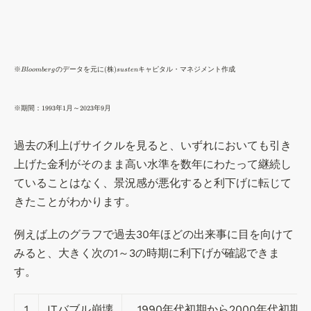
\t
※
のデータを元に
(
株
)
キャピタル・マネジメント作成
Bl
oo
mb
er
g
s
u
s
t
e
n
in
y
\t
※
期間：
1993
年
1
月～
2023
年
9
月
※
in
Bl
y
過去の利上げサイクルを見ると、いずれにおいても引き
o
※
o
上げた金利がそのまま高い水準を数年にわたって継続し
期
m
ていることはなく、景況感が悪化すると利下げに転じて
間
be
：
きたことがわかります。
rg
1
の
9
例えば上のグラフで過去30年ほどの出来事に目を向けて
デ
9
みると、大きく次の1～3の時期に利下げが確認できま
ー
3
す。
タ
年
を
1
元
1
ITバブル崩壊
1990年代初期から2000年代初期