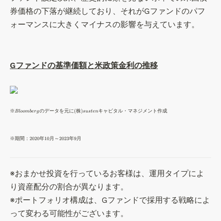
券価格の下落が継続しており、それがGファンドのパフ
ォーマンスに大きくマイナスの影響を与えています。
Gファンドの基準価額と米政策金利の推移
\t
※
のデータを元に
(
株
)
キャピタル・マネジメント作成
Bl
oo
mb
er
g
s
u
s
t
e
n
in
y
\t
※
期間：
2020
年
10
月～
2023
年
9
月
※
in
Bl
y
o
※
※おまかせ投資を行っているお客様は、運用タイプによ
o
期
り資産配分の割合が異なります。

m
間
be
※ポートフォリオ構成は、Gファンドで採用する戦略によ
：
rg
って変わる可能性がございます。
2