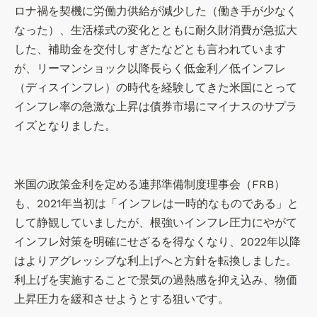
ネ
ロナ禍を契機に労働力供給が減少した（働き手が少なく
ジ
なった）、生活様式の変化とともに耐久財消費が急拡大
メ
した、補助金を交付しすぎたなどとも言われています
ン
が、リーマンショック以降長らく低金利／低インフレ
ト
（ディスインフレ）の時代を経験してきた米国にとって
作
インフレ率の急激な上昇は債券市場にマイナスのサプラ
成
イズとなりました。
米国の政策金利を定める連邦準備制度理事会（FRB）
も、2021年当初は「インフレは一時的なものである」と
して静観していましたが、根強いインフレ圧力にやがて
インフレ対策を明確にせざるを得なくなり、2022年以降
はよりアグレッシブな利上げへと方針を転換しました。
利上げを実施することで景気の過熱感を抑え込み、物価
上昇圧力を緩和させようとする狙いです。